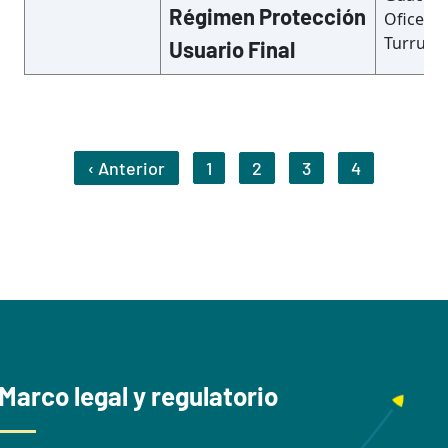
Régimen Protección
Oficentr
Turruba
Usuario Final
Pagination
‹ Anterior
1
2
3
4
Previous Page
Marco legal y regulatorio