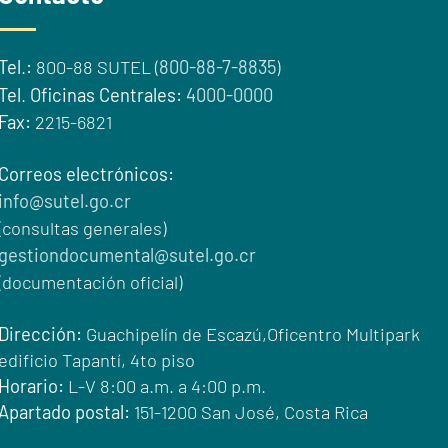
Tel
.
:
800-88 SUTEL (
800-88-7-8835
)
Tel
.
Oficinas Centrales:
4000-0000
Fax:
2215-6821
Correos electrónicos:
info@sutel.go.cr
(consultas generales)
gestiondocumental@sutel.go.cr
(documentación oficial)
Dirección:
Guachipelín de Escazú,Oficentro Multipark
edificio Tapantí, 4to piso
Horario:
L-V 8:00 a.m. a 4:00 p.m.
Apartado postal:
151-1200 San José, Costa Rica