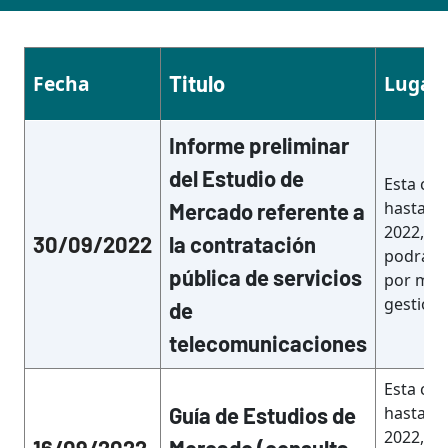
Fecha
Titulo
Lugar
Informe preliminar
del Estudio de
Esta con
hasta el
Mercado referente a
2022, la
30/09/2022
la contratación
podrán 
pública de servicios
por med
gestion
de
telecomunicaciones
Esta con
Guía de Estudios de
hasta el
2022, la
16/09/2022
Mercado (consulta