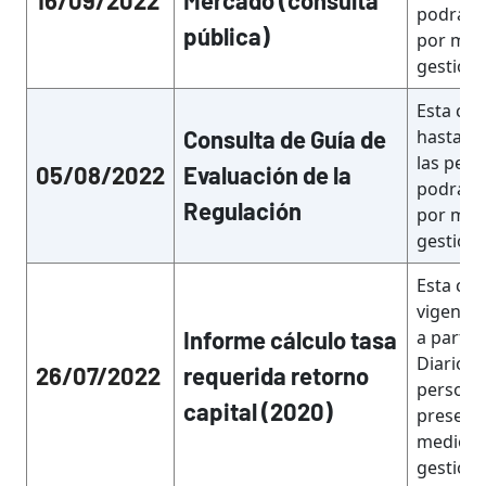
podrán 
pública)
por med
gestion
Esta con
Consulta de Guía de
hasta el
las pers
05/08/2022
Evaluación de la
podrán 
Regulación
por med
gestion
Esta con
vigente 
Informe cálculo tasa
a partir
Diario Of
26/07/2022
requerida retorno
persona
capital (2020)
presenta
medio d
gestion