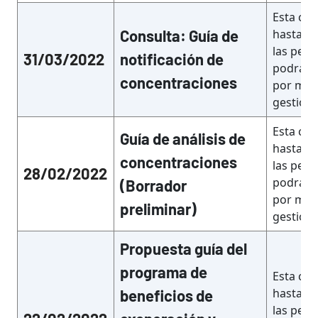
Esta con
Consulta: Guía de
hasta el
las pers
31/03/2022
notificación de
podrán 
concentraciones
por med
gestion
Esta con
Guía de análisis de
hasta el
concentraciones
las pers
28/02/2022
podrán 
(Borrador
por med
preliminar)
gestion
Propuesta guía del
programa de
Esta con
hasta el
beneficios de
las pers