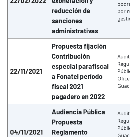
22/02/2022
exoneración y
podrán 
reducción de
por med
gestion
sanciones
administrativas
Propuesta fijación
Contribución
Auditori
Regulado
especial parafiscal
22/11/2021
Públicos
a Fonatel período
Oficentr
fiscal 2021
Guachipe
pagadero en 2022
Audiencia Pública
Auditori
Regulado
Propuesta
Públicos
04/11/2021
Reglamento
Guachipe