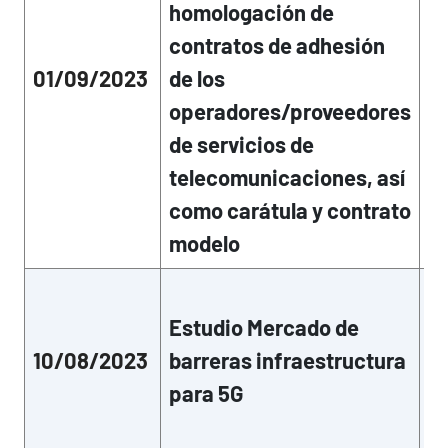
La
homologación de
vi
contratos de adhesión
se
01/09/2023
de los
pe
pr
operadores/proveedores
me
de servicios de
ge
telecomunicaciones, así
como carátula y contrato
modelo
La
vi
Estudio Mercado de
de
10/08/2023
barreras infraestructura
in
su
para 5G
co
ge