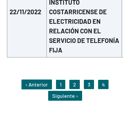
INSTITUTO
22/11/2022
COSTARRICENSE DE
Mo
ELECTRICIDAD EN
RELACIÓN CON EL
SERVICIO DE TELEFONÍA
FIJA
Pagination
‹ Anterior
1
2
3
4
Previous Page
Siguiente ›
Next Page