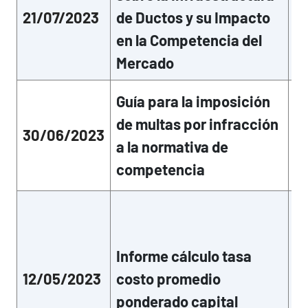
20
21/07/2023
de Ductos y su Impacto
po
en la Competencia del
po
ge
Mercado
La
Guía para la imposición
vi
de multas por infracción
20
30/06/2023
po
a la normativa de
po
competencia
ge
Es
vi
20
Informe cálculo tasa
dí
pu
12/05/2023
costo promedio
La
ponderado capital
in