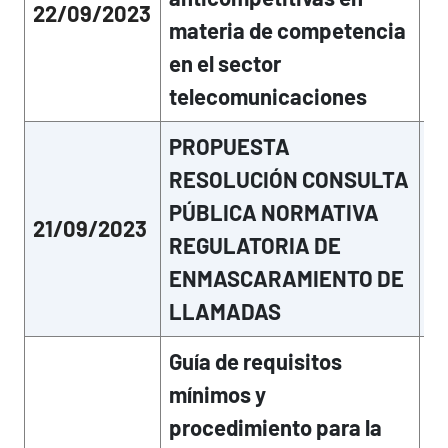
22/09/2023
pe
materia de competencia
pr
en el sector
me
ge
telecomunicaciones
PROPUESTA
La
vi
RESOLUCIÓN CONSULTA
ha
PÚBLICA NORMATIVA
20
21/09/2023
in
REGULATORIA DE
su
ENMASCARAMIENTO DE
co
LLAMADAS
ge
Guía de requisitos
mínimos y
procedimiento para la