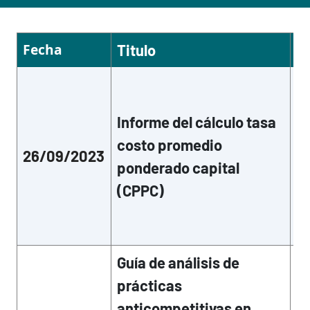
Fecha
L
Titulo
La
vi
a 
Informe del cálculo tasa
Di
costo promedio
10
26/09/2023
(i
ponderado capital
in
(CPPC)
su
co
ge
Guía de análisis de
La
prácticas
vi
se
anticompetitivas en