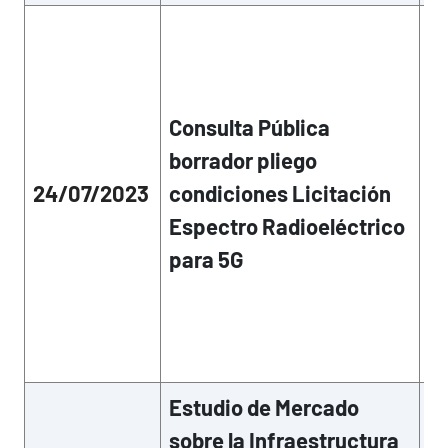
Lo
há
co
a 
co
Consulta Pública
ci
borrador pliego
po
24/07/2023
condiciones Licitación
no
su
Espectro Radioeléctrico
no
para 5G
co
en
ge
co
su
Estudio de Mercado
La
vi
sobre la Infraestructura