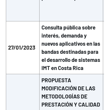
su
co
ge
Consulta pública sobre
El
vi
interés, demanda y
pu
nuevos aplicativos en las
Ga
27/01/2023
in
bandas destinadas para
su
el desarrollo de sistemas
co
IMT en Costa Rica
ge
PROPUESTA
MODIFICACIÓN DE LAS
METODOLOGÍAS DE
PRESTACIÓN Y CALIDAD