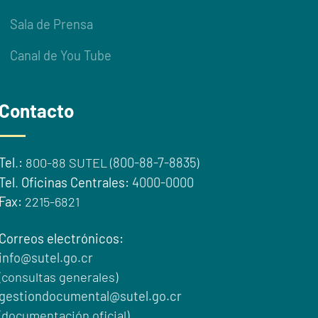
Sala de Prensa
Canal de You Tube
Contacto
Tel
.
:
800-88 SUTEL (
800-88-7-8835
)
Tel
.
Oficinas Centrales:
4000-0000
Fax:
2215-6821
Correos electrónicos:
info@sutel.go.cr
(consultas generales)
gestiondocumental@sutel.go.cr
(documentación oficial)