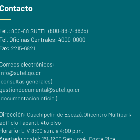
Contacto
Tel
.
:
800-88 SUTEL (
800-88-7-8835
)
Tel
.
Oficinas Centrales:
4000-0000
Fax:
2215-6821
Correos electrónicos:
info@sutel.go.cr
(consultas generales)
gestiondocumental@sutel.go.cr
(documentación oficial)
Dirección:
Guachipelín de Escazú,Oficentro Multipark
edificio Tapantí, 4to piso
Horario:
L-V 8:00 a.m. a 4:00 p.m.
Apartado postal:
151-1200 San José, Costa Rica