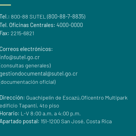
Tel
.
:
800-88 SUTEL (
800-88-7-8835
)
Tel
.
Oficinas Centrales:
4000-0000
Fax:
2215-6821
Correos electrónicos:
info@sutel.go.cr
(consultas generales)
gestiondocumental@sutel.go.cr
(documentación oficial)
Dirección:
Guachipelín de Escazú,Oficentro Multipark
edificio Tapantí, 4to piso
Horario:
L-V 8:00 a.m. a 4:00 p.m.
Apartado postal:
151-1200 San José, Costa Rica